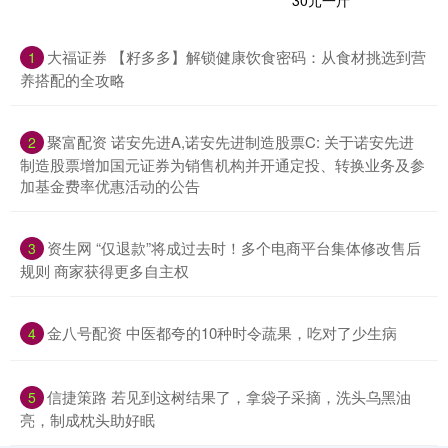
大福证券 【籽多多】解锁健康饮食密码：从食材挑选到营
1
养搭配的全攻略
聚富配资 诺安先进A,诺安先进制造股票C: 关于诺安先进
2
制造股票增加国元证券为销售机构并开通定投、转换业务及参
加基金费率优惠活动的公告
资生网 “仅退款”将成过去时！多个电商平台集体修改售后
3
规则 商家获得更多自主权
金八号配资 中医都夸的10种时令蔬果，吃对了少生病
4
信捷策路 若见到这树结果了，拿袋子采摘，洗头乌黑油
5
亮，制成枕头助好眠