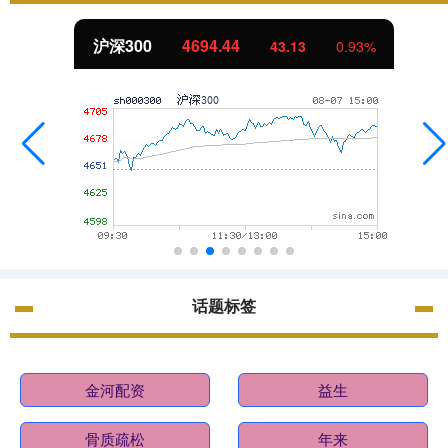
北证50
1134.24
11.37
1.01%
话题标签
金河配资
益生
骨质疏松
年来