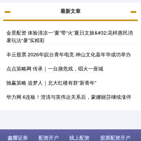
最新文章
金景配资 体验清凉一“夏”带“火”夏日文旅&#32;花样惠民消
暑玩法“暑”实精彩
丰云股票 2026年皖台青年电竞·神山文化嘉年华成功举办
点点策略网 传承｜一台濒危戏，唱火一座城
驰赢策略 追梦人｜北大红楼有群“新青年”
华力网 6连板！澄清与英伟达关系后，蒙娜丽莎继续涨停
鑫耀证券
配资开户
线上配资
股票配资开户