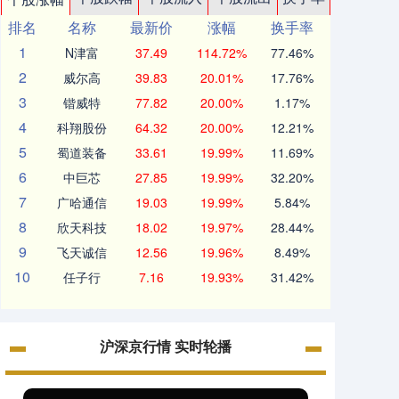
排名
名称
最新价
涨幅
换手率
1
N津富
37.49
114.72%
77.46%
2
威尔高
39.83
20.01%
17.76%
3
锴威特
77.82
20.00%
1.17%
4
科翔股份
64.32
20.00%
12.21%
5
蜀道装备
33.61
19.99%
11.69%
6
中巨芯
27.85
19.99%
32.20%
7
广哈通信
19.03
19.99%
5.84%
8
欣天科技
18.02
19.97%
28.44%
9
飞天诚信
12.56
19.96%
8.49%
10
任子行
7.16
19.93%
31.42%
沪深京行情 实时轮播