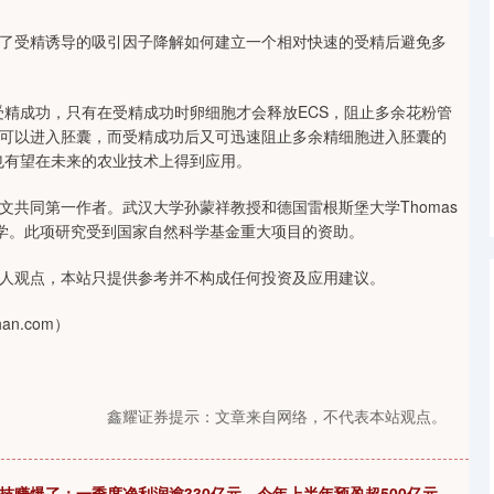
了受精诱导的吸引因子降解如何建立一个相对快速的受精后避免多
受精成功，只有在受精成功时卵细胞才会释放ECS，阻止多余花粉管
可以进入胚囊，而受精成功后又可迅速阻止多余精细胞进入胚囊的
也有望在未来的农业技术上得到应用。
共同第一作者。武汉大学孙蒙祥教授和德国雷根斯堡大学Thomas
武汉大学。此项研究受到国家自然科学基金重大项目的资助。
人观点，本站只提供参考并不构成任何投资及应用建议。
n.com）
鑫耀证券提示：文章来自网络，不代表本站观点。
技赚爆了：一季度净利润逾330亿元，今年上半年预盈超500亿元