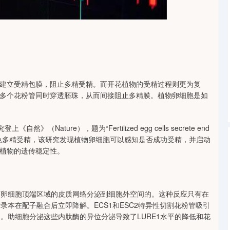
沪深300
4651.31
-0.24%
-6.85
-0.15%
建立受精包膜，阻止多精受精。而开花植物的受精过程则更为复
多个花粉管同时穿透胚珠，从而间接阻止多精膜。植物卵细胞是如
ature），题为“Fertilized egg cells secrete end
精卵分泌内肽酶以避免多精受精，该研究发现植物卵细胞可以感知是否成功受精，并启动
植物的遗传稳定性。
南芥卵细胞顶端区域的皮质网络分泌到细胞外空间的。这种反应只有在
转录本在配子融合后立即降解。ECS1和ESC2特异性切割花粉管吸引
体中。助细胞分泌这些内肽酶的异位分泌导致了LURE1水平的降低和花