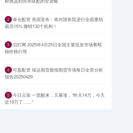
材挑选到营养搭配的全攻略
​泰仓配资 美国宣布：将对国务院进行全面重组
2
裁员15% 撤销132个机构！
​启灯网 2025年4月25日全国主要批发市场葡萄
3
柚价格行情
​可盈配资 瑞达期货股指期货市场每日全景分析
4
报告20250429
​今日云策 一觉醒来，又暴涨，“昨天14万，今天
5
近19万了……”