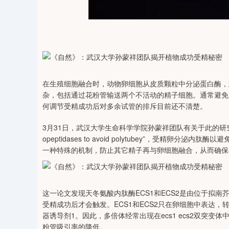
35
深证成指
14110.12
21.92
0.57%
-34.08
在生殖细胞融合时，动物卵细胞从皮质颗粒中分泌蛋白酶，
杂，包括通过花粉管输送两个不活动的精子细胞。通常避免
何调节受精成功后对多余试管的排斥目前还不清楚。
3月31日，武汉大学生命科学学院孙蒙祥团队有关于此的研究登上《自然》（N
opeptidases to avoid polytubey”，受
一种特殊的机制，防止其它精子再与卵细胞融合，从而确保
这一论文发现天冬氨酸内肽酶ECS1和ECS2是由位于拟
受精成功后才会触发。ECS1和ECS2只在卵细胞中表达，
器诱导剂1。因此，多倍体经常出现在ecs1 ecs2双突变
粉管吸引率的降低。