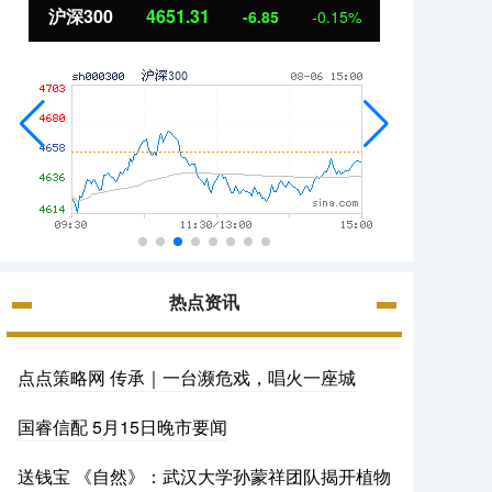
北证50
1122.88
创业板
3.42
0.30%
热点资讯
点点策略网 传承｜一台濒危戏，唱火一座城
国睿信配 5月15日晚市要闻
送钱宝 《自然》：武汉大学孙蒙祥团队揭开植物