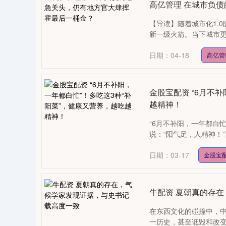
高亿管理 在城市负
【导读】随着城市化1.
新一级火箭。当下城市更
日期：04-18
高亿管
金股宝配资 “6月不
越精神！
“6月不补阳，一年都白忙
说：“阳气足，人精神！”
日期：03-17
金股宝
牛配资 夏朝真的存
在东西文化的碰撞中，
一历史，甚至诋毁和改