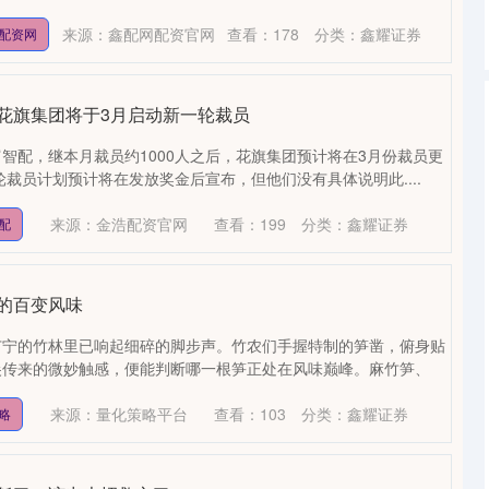
来源：鑫配网配资官网
查看：
178
分类：
鑫耀证券
配资网
：花旗集团将于3月启动新一轮裁员
智配，继本月裁员约1000人之后，花旗集团预计将在3月份裁员更
轮裁员计划预计将在发放奖金后宣布，但他们没有具体说明此....
来源：金浩配资官网
查看：
199
分类：
鑫耀证券
配
的百变风味
广宁的竹林里已响起细碎的脚步声。竹农们手握特制的笋凿，俯身贴
尖传来的微妙触感，便能判断哪一根笋正处在风味巅峰。麻竹笋、
来源：量化策略平台
查看：
103
分类：
鑫耀证券
略