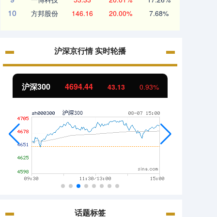
10
方邦股份
146.16
20.00%
7.68%
沪深京行情 实时轮播
沪深300
4694.44
北证5
43.13
0.93%
话题标签