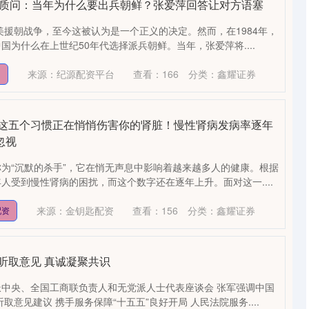
将军质问：当年为什么要出兵朝鲜？张爱萍回答让对方语塞
抗美援朝战争，至今这被认为是一个正义的决定。然而，在1984年，
国为什么在上世纪50年代选择派兵朝鲜。当年，张爱萍将....
来源：纪源配资平台
查看：
166
分类：
鑫耀证券
网
：这五个习惯正在悄悄伤害你的肾脏！慢性肾病发病率逐年
忽视
为“沉默的杀手”，它在悄无声息中影响着越来越多人的健康。根据
年人受到慢性肾病的困扰，而这个数字还在逐年上升。面对这一....
来源：金钥匙配资
查看：
156
分类：
鑫耀证券
配资
听取意见 真诚凝聚共识
中央、全国工商联负责人和无党派人士代表座谈会 张军强调中国
取意见建议 携手服务保障“十五五”良好开局 人民法院服务....