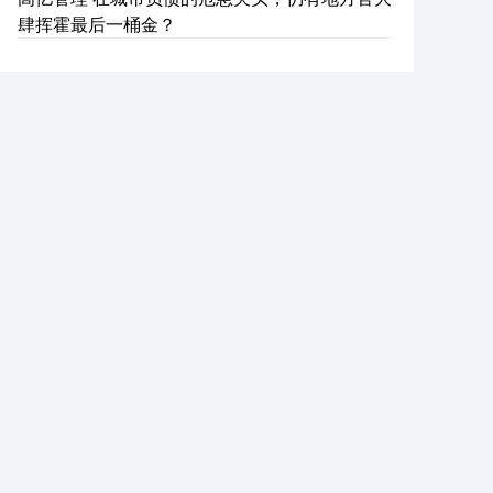
肆挥霍最后一桶金？