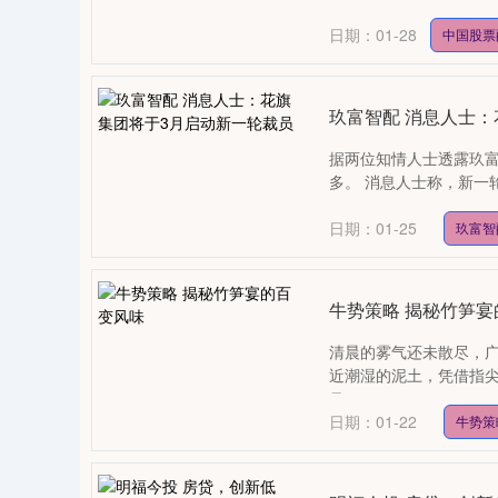
日期：01-28
中国股票
玖富智配 消息人士
据两位知情人士透露玖富
多。 消息人士称，新一
日期：01-25
玖富智
牛势策略 揭秘竹笋宴
清晨的雾气还未散尽，
近潮湿的泥土，凭借指
吊....
日期：01-22
牛势策