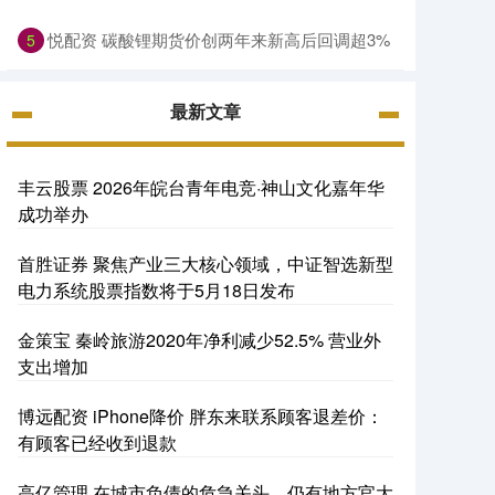
悦配资 碳酸锂期货价创两年来新高后回调超3%
5
最新文章
丰云股票 2026年皖台青年电竞·神山文化嘉年华
成功举办
首胜证券 聚焦产业三大核心领域，中证智选新型
电力系统股票指数将于5月18日发布
金策宝 秦岭旅游2020年净利减少52.5% 营业外
支出增加
博远配资 iPhone降价 胖东来联系顾客退差价：
有顾客已经收到退款
高亿管理 在城市负债的危急关头，仍有地方官大