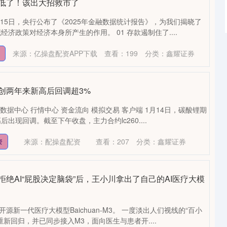
新低了！该出大招救市了
月15日，央行公布了《2025年金融数据统计报告》，为我们揭晓了
济政策对经济本身所产生的作用。 01 存款遏制住了....
来源：亿操盘配资APP下载
查看：
199
分类：
鑫耀证券
创两年来新高后回调超3%
 数据中心 行情中心 资金流向 模拟交易 客户端 1月14日，碳酸锂期
出现回调。截至下午收盘，主力合约lc260....
来源：配操盘配资
查看：
207
分类：
鑫耀证券
资
拒绝AI“屁股决定脑袋”后，王小川拿出了自己的AI医疗大模
开源新一代医疗大模型Baichuan-M3。 一度淡出人们视线的“百小
新回归，并已同步接入M3，面向医生与患者开....