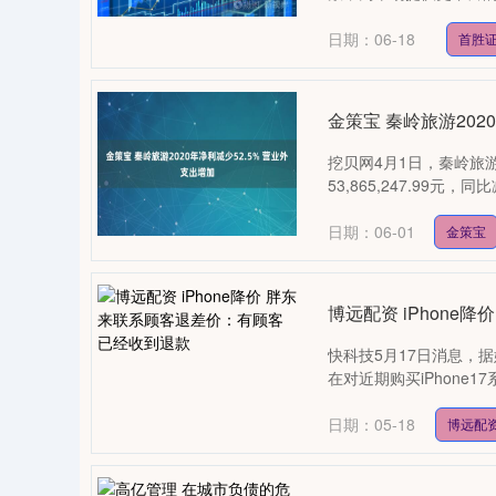
日期：06-18
首胜
金策宝 秦岭旅游202
挖贝网4月1日，秦岭旅游
53,865,247.99元，
0
上证指数
3940.04
164.40
2.13%
39.68
日期：06-01
金策宝
博远配资 iPhon
快科技5月17日消息，
在对近期购买iPhone
日期：05-18
博远配