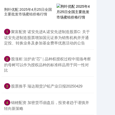
荆叶优配 2025年4月25日全国
主要批发市场蜜桔价格行情
聚富配资 诺安先进A,诺安先进制造股票C: 关于
1
诺安先进制造股票增加国元证券为销售机构并开通
定投、转换业务及参加基金费率优惠活动的公告
股涨柜 法护农“芯” | 品种权授权过程中现场考察
2
的母树可以作为授权品种的标准样品用于同一性对
比
股票推手 瑞达期货沪铅产业日报20250429
3
锦鲤配资 加密货币崩盘后，投资者趋于谨慎并
4
转向新策略