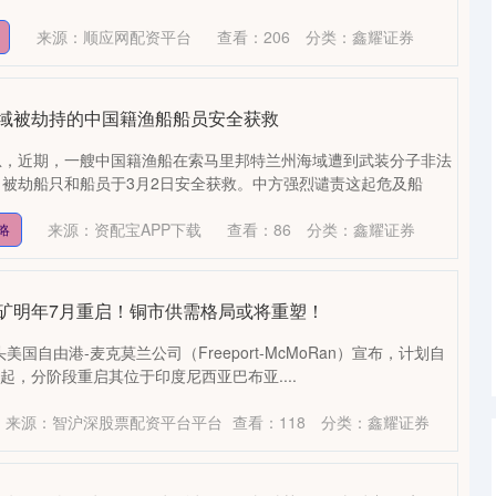
来源：顺应网配资平台
查看：
206
分类：
鑫耀证券
海域被劫持的中国籍渔船船员安全获救
息，近期，一艘中国籍渔船在索马里邦特兰州海域遭到武装分子非法
被劫船只和船员于3月2日安全获救。中方强烈谴责这起危及船
来源：资配宝APP下载
查看：
86
分类：
鑫耀证券
略
铜矿明年7月重启！铜市供需格局或将重塑！
美国自由港-麦克莫兰公司（Freeport-McMoRan）宣布，计划自
）起，分阶段重启其位于印度尼西亚巴布亚....
来源：智沪深股票配资平台平台
查看：
118
分类：
鑫耀证券