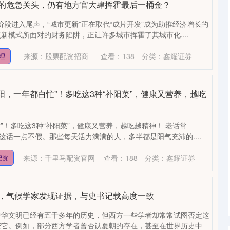
债的危急关头，仍有地方官大肆挥霍最后一桶金？
0阶段进入尾声，“城市更新”正在取代“成片开发”成为助推经济增长的
新模式所面对的财务陷阱，正让许多城市挥霍了其城市化....
来源：股票配资招商
查看：
138
分类：
鑫耀证券
理
补阳，一年都白忙”！多吃这3种“补阳菜”，健康又营养，越吃
”！多吃这3种“补阳菜”，健康又营养，越吃越精神！ 老话常
这话一点不假。那些每天活力满满的人，多半都是阳气充沛的....
来源：千里马配资官网
查看：
188
分类：
鑫耀证券
配资
在，气候学家发现证据，与史书记载高度一致
中华文明已经有五千多年的历史，但西方一些学者却常常试图否定这
变它。例如，部分西方学者曾否认夏朝的存在，甚至在世界历史中