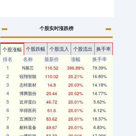
个股实时涨跌榜
个股跌幅
个股流入
个股流出
换手率
个股涨幅
排名
名称
最新价
涨幅
换手率
1
N展芯
116.52
396.89%
79.39%
2
锐翔智能
110.02
20.21%
16.80%
3
志特新材
14.8
20.03%
14.18%
4
博腾股份
20.44
20.02%
14.77%
5
近岸蛋白
46.72
20.01%
5.62%
6
毕得医药
61.6
20.01%
6.12%
7
五洲医疗
83.62
20.01%
18.37%
8
耐科装备
49.67
20.01%
6.83%
9
一博科技
53.33
20.01%
17.26%