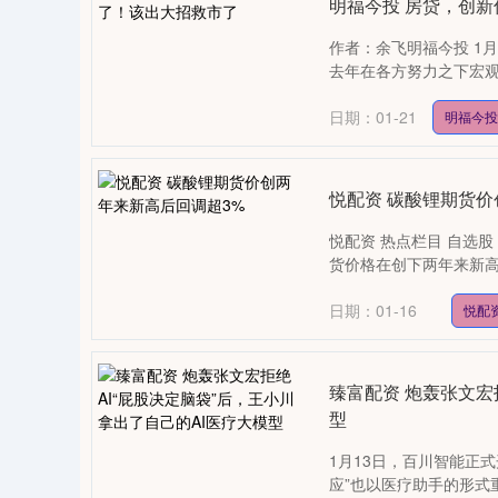
明福今投 房贷，创
作者：余飞明福今投 1
去年在各方努力之下宏观经
日期：01-21
明福今投
悦配资 碳酸锂期货价
悦配资 热点栏目 自选股
货价格在创下两年来新高后
日期：01-16
悦配
臻富配资 炮轰张文宏
型
1月13日，百川智能正式
应”也以医疗助手的形式重