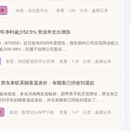
来源：优先配平台
查看：
136
分类：
鑫耀证券
证券
0年净利减少52.5% 营业外支出增加
（870256）近日发布2020年度报告，报告期内公司实现营业收入
同比减少26.58%；归属于挂牌公司股东....
深证成指
14311.01
1.02%
200.89
1.42%
来源：期货配资的平台官网
查看：
118
分类：
鑫耀证券
e降价 胖东来联系顾客退差价：有顾客已经收到退款
据媒体报道，多名河南网友发帖称，因苹果手机官宣降价，胖东来正
17系列手机的顾客退还差价，并且有顾客已经收到退款了。....
来源：配资论坛APP下载
查看：
147
分类：
鑫耀证券
资