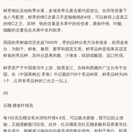
鲜枣相比其他秋季水果，多项营养元素含量均居首位。在同等质量下
金八号配资，鲜枣的维C含量几乎是猕猴桃的4倍，可以称得上是真正
的维C之王。其钾、铁的含量是水果中的佼佼者，膳食纤维、叶酸、
烟酸的含量也在水果中名列前茅。
我国的枣树栽培历史超7000年，枣的品种分类方法有很多，按用途来
分，为制干、鲜食、兼用、蜜枣和观赏五类。鲜枣品种是指果实适宜
鲜食的枣品种，其特点是果肉脆、汁液多，味甜或酸甜、适口性强。
鲜枣原产于中国黄河中上游，除黑龙江、吉林和西藏外广泛分布于全
国。在《中国果树志·枣卷》中记载的700个枣品种里，鲜枣品种为26
1个，占所有枣品种的三分之一以上。
05
石榴·膳食纤维高
每100克石榴含有水溶性纤维4.8克，可以吸水膨胀，既可以防止便
秘，又能缓解腹泻症状。此外，红石榴富含红石榴多酚和花青素等抗
氧化成分，能够减少体内自由基造成的氧化损伤，有利于美白、延缓