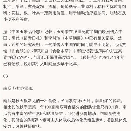
制油、酿酒，亦是淀粉、酒精、葡萄糖等工业原料；秸秆为优质青饲
料；花柱、根、叶具一定药用价值，用于辅助治疗糖尿病、胆结石及
小便不利等症。
据《中国玉米品种志》记载，玉蜀黍在16世纪前半期由欧洲传入中
国，明代《留青日札》和李时珍《本草纲目》中已有相关记载。然
而，近年的研究表明，玉蜀黍传入中国的时间可能早于明朝。元代贾
铭《饮食须知》和李东垣《食物本草》中都已记载“玉蜀黍”或“玉高
粱”的形态特征，与现代玉蜀黍高度吻合。《颍州志》也在1511年前
已有记载，说明其引入时间至少早于此年。
03
南瓜·脂肪含量低
南瓜是秋天很常见的一种食物，民间素有“秋天到，南瓜俏”的说法。
相比其他秋季蔬菜，每100克南瓜可食部分的脂肪含量只有0.1克。南
瓜含有丰富的维生素E和膳食纤维，可促进肠胃蠕动，帮助食物消
化，其所含的β胡萝卜素可由人体吸收后转化为维生素A，增强机体免
疫力，改善秋燥症状。