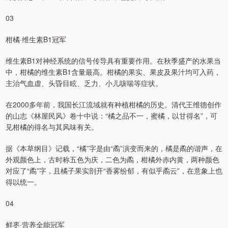
03
柑橘·维生素B1冠军
维生素B1对神经系统的信号传导具有重要作用。在秋季盛产的水果当
中，柑橘的维生素B1含量最高。柑橘的果实、果皮及果汁均可入药，
主治气血虚、头昏目眩、乏力、小儿咳喘等症状。
在2000多年前，我国长江流域就有种植柑橘的历史。清代王维德创作
的山志《林屋民风》卷十中说：“橘之品不一，蜜橘，以甘得名”，可
见柑橘的得名与其风味有关。
据《本草纲目》记载，“橘”字是由“矞”演变而来的，橘是矞的谐声，在
外观颜色上，古时称五色为庆，二色为矞，柑橘外赤内黄，两种颜色
对应了“矞”字，且橘子果实剖开“香雾纷郁，有似乎矞云”，在意象上也
得以统一。
04
鲜枣·营养全能冠军