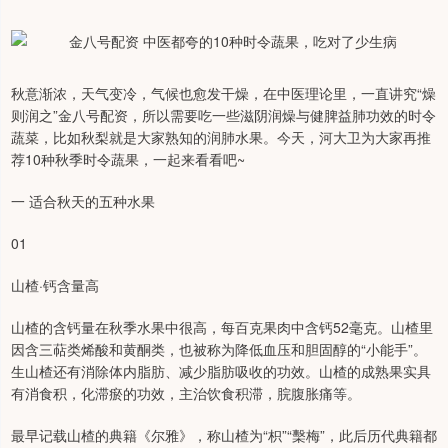
秋意渐浓，天气变冷，气候也愈发干燥，在中医理论里，一直讲究“燥
则润之”金八号配资，所以需要吃一些滋阴润燥与健脾益肺功效的时令
蔬菜，比如秋梨就是大家熟知的润肺水果。今天，河大卫为大家再推
荐10种秋季时令蔬果，一起来看看吧~
一 适合秋天的五种水果
01
山楂·钙含量高
山楂的含钙量在秋季水果中很高，每百克果肉中含钙52毫克。山楂里
因含三萜类烯酸和黄酮类，也被称为降低血压和胆固醇的“小能手”。
生山楂还有消除体内脂肪、减少脂肪吸收的功效。山楂的成熟果实具
有消食积，化滞瘀的功效，主治饮食积滞，脘腹胀痛等。
最早记载山楂的典籍《尔雅》，称山楂为“枳”“檕梅”，此后历代典籍都