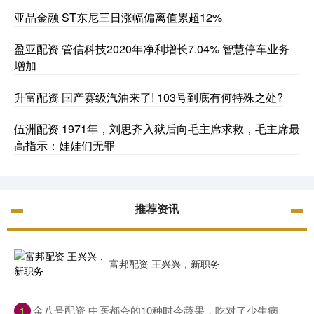
亚晶金融 ST东尼三日涨幅偏离值累超12%
盈亚配资 管信科技2020年净利增长7.04% 智慧停车业务
增加
升富配资 国产赛级汽油来了! 103号到底有何特殊之处?
伍洲配资 1971年，刘思齐入狱后向毛主席求救，毛主席最
高指示：娃娃们无罪
推荐资讯
富邦配资 王兴兴，新职务
​金八号配资 中医都夸的10种时令蔬果，吃对了少生病
1