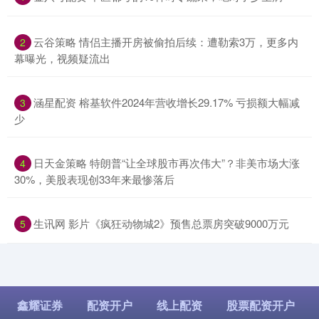
​云谷策略 情侣主播开房被偷拍后续：遭勒索3万，更多内
2
幕曝光，视频疑流出
​涵星配资 榕基软件2024年营收增长29.17% 亏损额大幅减
3
少
​日天金策略 特朗普“让全球股市再次伟大”？非美市场大涨
4
30%，美股表现创33年来最惨落后
​生讯网 影片《疯狂动物城2》预售总票房突破9000万元
5
鑫耀证券
配资开户
线上配资
股票配资开户