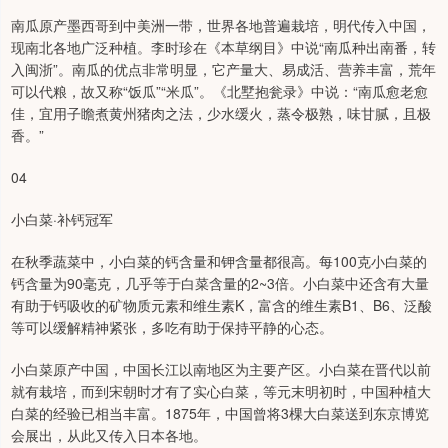
南瓜原产墨西哥到中美洲一带，世界各地普遍栽培，明代传入中国，
现南北各地广泛种植。李时珍在《本草纲目》中说“南瓜种出南番，转
入闽浙”。南瓜的优点非常明显，它产量大、易成活、营养丰富，荒年
可以代粮，故又称“饭瓜”“米瓜”。《北墅抱瓮录》中说：“南瓜愈老愈
佳，宜用子瞻煮黄州猪肉之法，少水缓火，蒸令极熟，味甘腻，且极
香。”
04
小白菜·补钙冠军
在秋季蔬菜中，小白菜的钙含量和钾含量都很高。每100克小白菜的
钙含量为90毫克，几乎等于白菜含量的2~3倍。小白菜中还含有大量
有助于钙吸收的矿物质元素和维生素K，富含的维生素B1、B6、泛酸
等可以缓解精神紧张，多吃有助于保持平静的心态。
小白菜原产中国，中国长江以南地区为主要产区。小白菜在晋代以前
就有栽培，而到宋朝时才有了实心白菜，等元末明初时，中国种植大
白菜的经验已相当丰富。1875年，中国曾将3棵大白菜送到东京博览
会展出，从此又传入日本各地。