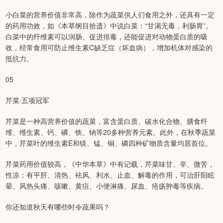
小白菜的营养价值非常高，除作为蔬菜供人们食用之外，还具有一定
的药用功效，如《本草纲目拾遗》中说白菜：“甘渴无毒，利肠胃”。
白菜中的纤维素可以润肠、促进排毒，还能促进对动物蛋白质的吸
收，经常食用可防止维生素C缺乏症（坏血病），增加机体对感染的
抵抗力。
05
芹菜·五项冠军
芹菜是一种高营养价值的蔬菜，富含蛋白质、碳水化合物、膳食纤
维、维生素、钙、磷、铁、钠等20多种营养元素。此外，在秋季蔬菜
中，芹菜叶的维生素E和镁、锰、铜、磷四种矿物质含量均居首位。
芹菜药用价值较高，《中华本草》中有记载，芹菜味甘、辛、微苦，
性凉；有平肝、清热、袪风、利水、止血、解毒的作用，可治肝阳眩
晕、风热头痛、咳嗽、黄疸、小便淋痛、尿血、疮疡肿毒等疾病。
你还知道秋天有哪些时令蔬果吗？