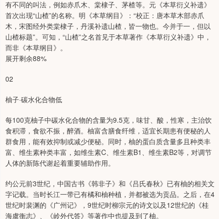
有不同的叫法，例如赤爪木、棠棣子、茅楂等。元《本草衍义补遗》
首次出现“山楂”的名称。明《本草纲目》：“校正：唐本草木部赤爪
木，宋图经外类棠棣子，丹溪补遗山楂，皆一物也。今并于一，但以
山楂标题”。可知，“山楂”之名首见于本草著作《本草衍义补遗》中，
而非《本草纲目》。
展开剩余88%
02
柚子·碳水化合物低
每100克柚子中碳水化合物的含量为9.5克，味甘、酸，性寒，主治饮
食积滞，食欲不振，醉酒。柚富含膳食纤维，适宜长期患有便秘的人
群食用，能有效抑制或减少便秘。同时，柚的蛋白质含量多且种类丰
富、维生素种类丰富，如维生素C、维生素B1、维生素B2等，对调节
人体的新陈代谢起着重要辅助作用。
约公元前3世纪，中国古书《韩非子》和《吕氏春秋》已有柚的相关文
字记载。当时长江一带已有橘和柚种植，并都被选为贡品。之后，在4
世纪时裴渊的《广州记》，9世纪时柳宗元的诗文以及12世纪的《桂
海虞衡志》、《岭外代答》等著作中也提及到了柚。