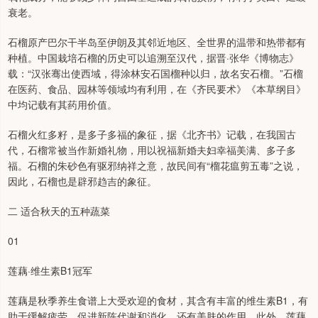
衰老。
石榴原产巴尔干半岛至伊朗及其邻近地区、全世界的温带和热带都有
种植。中国栽培石榴的历史可以追溯至汉代，据晋·张华《博物志》
载：“汉张骞出使西域，得涂林安石国榴种以归，故名安石榴。”石榴
在医药、食品、园林等领域均有利用，在《齐民要术》《本草纲目》
中均记载有其药用价值。
石榴火红多籽，是多子多福的象征，据《北齐书》记载，在我国古
代，石榴常被当作新婚礼物，用以祝福新婚夫妇幸福美满、多子多
福。石榴的朱砂色有驱邪纳祥之意，故民间有“榴花瘟剪五毒”之说，
因此，石榴也是辟邪趋吉的象征。
二 适合秋天的五种蔬菜
01
莲藕·维生素B1冠军
莲藕是秋季养生食谱上大受欢迎的食材，其含有丰富的维生素B1，有
助于缓解疲劳、促进新陈代谢和消化，还有美肤的作用。此外，莲藕