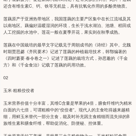
还含有维生素C、钙、铁等无机盐，具有抗氧化作用的多酚类物质。
莲藕原产于亚洲热带地区，我国莲藕的主要产区集中在长江流域及其
以南地区。藕偏好温暖湿润的环境，生长于浅水湖泊、池塘、稻田或
人工挖掘的水池中。莲花一般在夏季开花，果实则在秋季成熟。
莲藕在中国栽培的最早文字记载见于周朝成书的《诗经》其中。北魏
时期贾思勰《齐民要术》记述了莲藕的种植栽培技术，韩鄂编著的
《四时纂要·春令卷之一》记述了莲藕的栽培方式，孙思邈的《千金
方》和《千金食治》记载了莲藕的药用功效。
02
玉米·粗粮佼佼者
玉米营养价值十分丰富，其维C含量是苹果的4倍，膳食纤维约为精米
白面的六七倍，可谓粗粮中的“佼佼者”。现代人的主食吃得越来越精
细，用鲜玉米替代一部分主食，能及时补充因主食精细而流失掉的B
族维生素和膳食纤维，帮助促消化、防便秘、控体重。
玉米原产于拉丁美洲，是世界三大主粮作物之一。玉米籽粒可食用、