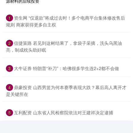
​资生网 “仅退款”将成过去时！多个电商平台集体修改售后
1
规则 商家获得更多自主权
​信捷策路 若见到这树结果了，拿袋子采摘，洗头乌黑油
2
亮，制成枕头助好眠
​大牛证券 特朗普“补刀”：哈佛很多学生连2+2都不会做
3
​鼎豪投资 山西男篮为何本赛季表现大跌？幕后高人离开才
4
是关键所在
​互利配资 山东省人民检察院依法对王建祥决定逮捕
5