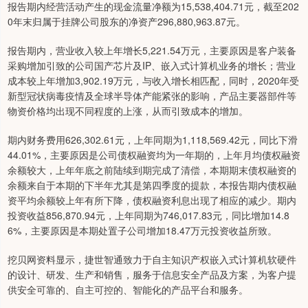
报告期内经营活动产生的现金流量净额为15,538,404.71元，截至202
0年末归属于挂牌公司股东的净资产296,880,963.87元。
报告期内，营业收入较上年增长5,221.54万元，主要原因是客户装备
采购增加引致的公司国产芯片及IP、嵌入式计算机业务的增长；营业
成本较上年增加3,902.19万元，与收入增长相匹配，同时，2020年受
新型冠状病毒疫情及全球半导体产能紧张的影响，产品主要器部件等
物资价格均出现不同程度的上涨，从而引致成本的增加。
期内财务费用626,302.61元，上年同期为1,118,569.42元，同比下滑
44.01%，主要原因是公司债权融资均为一年期的，上年月均债权融资
余额较大，上年年底之前陆续到期完成了清偿，本期期末债权融资的
余额来自于本期的下半年尤其是第四季度的提款，本报告期内债权融
资平均余额较上年有所下降，债权融资利息出现了相应的减少。期内
投资收益856,870.94元，上年同期为746,017.83元，同比增加14.8
6%，主要原因是本期处置子公司增加18.47万元投资收益所致。
挖贝网资料显示，捷世智通致力于自主知识产权嵌入式计算机软硬件
的设计、研发、生产和销售，服务于信息安全产品及方案，为客户提
供安全可靠的、自主可控的、智能化的产品平台和服务。