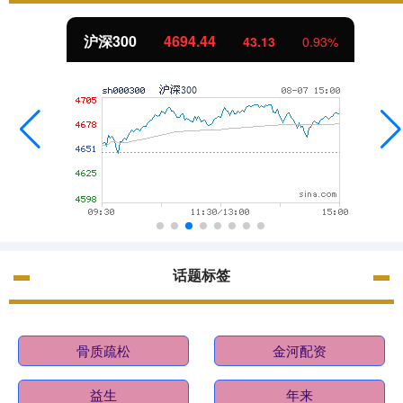
沪深300
4694.44
43.13
0.93%
话题标签
骨质疏松
金河配资
益生
年来