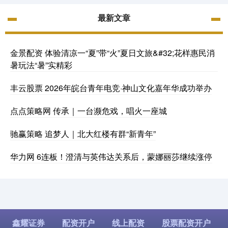
最新文章
金景配资 体验清凉一“夏”带“火”夏日文旅&#32;花样惠民消
暑玩法“暑”实精彩
丰云股票 2026年皖台青年电竞·神山文化嘉年华成功举办
点点策略网 传承｜一台濒危戏，唱火一座城
驰赢策略 追梦人｜北大红楼有群“新青年”
华力网 6连板！澄清与英伟达关系后，蒙娜丽莎继续涨停
鑫耀证券
配资开户
线上配资
股票配资开户