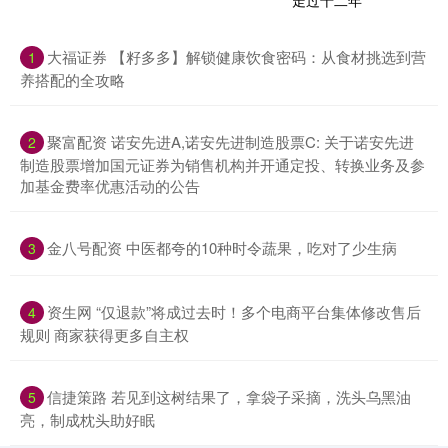
大福证券 【籽多多】解锁健康饮食密码：从食材挑选到营
1
养搭配的全攻略
聚富配资 诺安先进A,诺安先进制造股票C: 关于诺安先进
2
制造股票增加国元证券为销售机构并开通定投、转换业务及参
加基金费率优惠活动的公告
金八号配资 中医都夸的10种时令蔬果，吃对了少生病
3
资生网 “仅退款”将成过去时！多个电商平台集体修改售后
4
规则 商家获得更多自主权
信捷策路 若见到这树结果了，拿袋子采摘，洗头乌黑油
5
亮，制成枕头助好眠