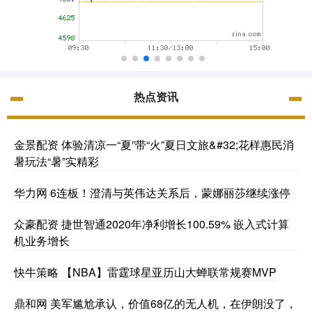
热点资讯
金景配资 体验清凉一“夏”带“火”夏日文旅&#32;花样惠民消
暑玩法“暑”实精彩
华力网 6连板！澄清与英伟达关系后，蒙娜丽莎继续涨停
众豪配资 捷世智通2020年净利增长100.59% 嵌入式计算
机业务增长
快牛策略 【NBA】雷霆球星亚历山大蝉联常规赛MVP
鼎和网 美军尴尬承认，价值68亿的无人机，在伊朗没了，