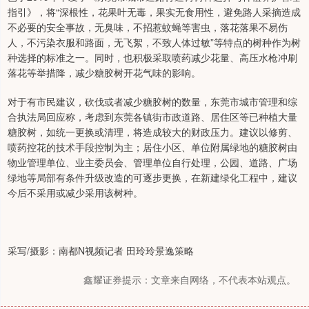
指引》，将“深根性，花果叶无毒，果实无食用性，避免路人采摘造成
不必要的安全事故，无臭味，不招惹蚊蝇等害虫，落花落果不易伤
人，不污染衣服和路面，无飞絮，不致人体过敏”等特点的树种作为树
种选择的标准之一。同时，也积极采取喷药减少花量、高压水枪冲刷
落花等举措降，减少糖胶树开花气味的影响。
对于有市民建议，砍伐或者减少糖胶树的数量，东莞市城市管理和综
合执法局回应称，考虑到东莞各镇街市政道路、居住区等已种植大量
糖胶树，如统一更换或清理，将造成较大的财政压力。建议以修剪、
喷药控花的技术手段控制为主；居住小区、单位附属绿地的糖胶树由
物业管理单位、业主委员会、管理单位自行处理，公园、道路、广场
绿地等局部有条件升级改造的可逐步更换，在新建绿化工程中，建议
今后不采用或减少采用该树种。
采写/摄影：南都N视频记者 田玲玲景逸策略
鑫耀证券提示：文章来自网络，不代表本站观点。