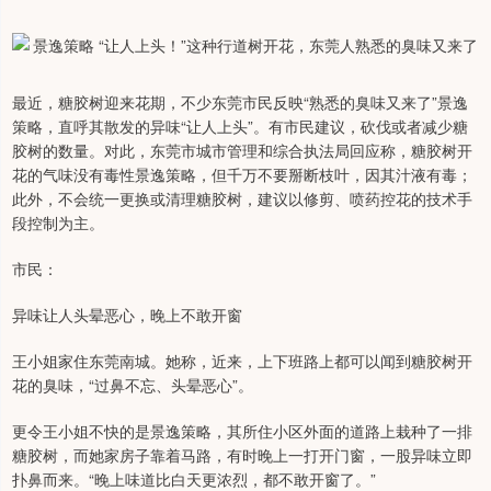
最近，糖胶树迎来花期，不少东莞市民反映“熟悉的臭味又来了”景逸
策略，直呼其散发的异味“让人上头”。有市民建议，砍伐或者减少糖
胶树的数量。对此，东莞市城市管理和综合执法局回应称，糖胶树开
花的气味没有毒性景逸策略，但千万不要掰断枝叶，因其汁液有毒；
此外，不会统一更换或清理糖胶树，建议以修剪、喷药控花的技术手
段控制为主。
市民：
异味让人头晕恶心，晚上不敢开窗
王小姐家住东莞南城。她称，近来，上下班路上都可以闻到糖胶树开
花的臭味，“过鼻不忘、头晕恶心”。
更令王小姐不快的是景逸策略，其所住小区外面的道路上栽种了一排
糖胶树，而她家房子靠着马路，有时晚上一打开门窗，一股异味立即
扑鼻而来。“晚上味道比白天更浓烈，都不敢开窗了。”