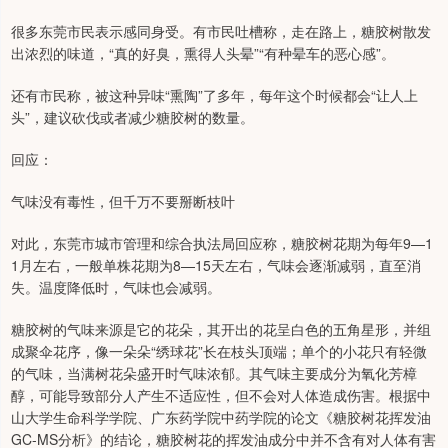
很多东莞市民表示感同身受。有市民吐槽称，走在路上，糖胶树散发
出浓烈的味道，“真的好臭，熏得人头晕”“有种晕车的恶心感”。
还有市民称，被这种异味“熏陶”了多年，每年这个时候都会“让人上
头”，建议砍伐或者减少糖胶树的数量。
回应：
气味没有毒性，但千万不要掰断枝叶
对此，东莞市城市管理和综合执法局回应称，糖胶树花期为每年9—1
1月左右，一般单株花期为8—15天左右，气味会逐渐减弱，直至消
失。温度降低时，气味也会减弱。
糖胶树的气味来源是它的花朵，其开出的花呈白色的五角星形，并组
成聚伞花序，像一朵朵“绣球花”长在枝头顶端；单个的小花只有轻微
的气味，当满树花朵盛开时气味浓郁。其气味主要成分为氧化芳樟
醇，可能导致部分人产生不适应性，但不会对人体造成伤害。根据中
山大学生命科学学院、广东药学院中药学院的论文《糖胶树花挥发油
GC-MS分析》的结论，糖胶树花的挥发油成分中并不含有对人体有害