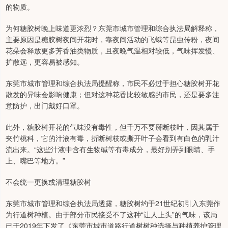
的物质。
为何糖胶树晚上味道更浓烈？东莞市城市管理和综合执法局解释称，
主要原因是糖胶树夜间开花时，靠夜间活动的飞蛾等昆虫传粉，夜间
花朵会释放更多芳香油类物质，且夜晚气温相对较低，气味挥发慢、
扩散远，更容易被感知。
东莞市城市管理和综合执法局提醒称，市民不必过于担心糖胶树开花
散发的异味会影响健康；但对这种花香比较敏感的市民，还是要多注
意防护，出门戴好口罩。
此外，糖胶树开花的气味没有毒性，但千万不要掰断枝叶，因其属于
夹竹桃科，它的汁液有毒，折断树枝或撕开叶子会看到有白色的乳汁
流出来。“这些汁液中含有生物碱等有毒成分，最好别弄到眼睛、手
上、嘴巴等地方。”
不会统一更换或清理糖胶树
东莞市城市管理和综合执法局透露，糖胶树约于21世纪初引入东莞作
为行道树种植。由于部分市民接受不了这种“让人上头”的气味，该局
已于2019年下发了《东莞市城市道路行道树树种选择与种植养护管理