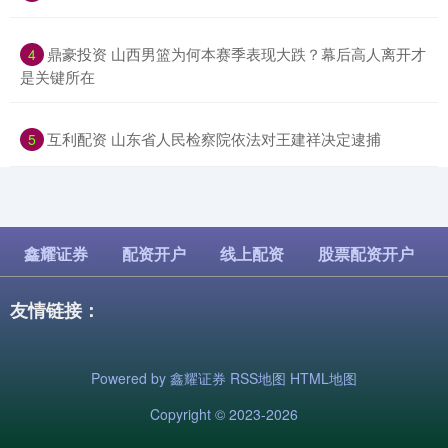
​鼎豪投资 山西男篮为何本赛季表现大跌？幕后高人离开才
4
是关键所在
​互利配资 山东省人民检察院依法对王建祥决定逮捕
5
鑫耀证券
配资开户
线上配资
股票配资开户
友情链接：
Powered by
鑫耀证券
RSS地图
HTML地图
Copyright
© 2023-2026