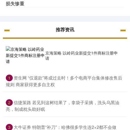
损失惨重
推荐资讯
京海策略 以岭药业新提交1件商标注册申
请
​资生网 “仅退款”将成过去时！多个电商平台集体修改售后
1
规则 商家获得更多自主权
​信捷策路 若见到这树结果了，拿袋子采摘，洗头乌黑油
2
亮，制成枕头助好眠
​大牛证券 特朗普“补刀”：哈佛很多学生连2+2都不会做
3