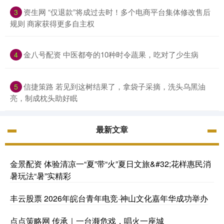
资生网 “仅退款”将成过去时！多个电商平台集体修改售后
3
规则 商家获得更多自主权
金八号配资 中医都夸的10种时令蔬果，吃对了少生病
4
信捷策路 若见到这树结果了，拿袋子采摘，洗头乌黑油
5
亮，制成枕头助好眠
最新文章
金景配资 体验清凉一“夏”带“火”夏日文旅&#32;花样惠民消
暑玩法“暑”实精彩
丰云股票 2026年皖台青年电竞·神山文化嘉年华成功举办
点点策略网 传承｜一台濒危戏，唱火一座城