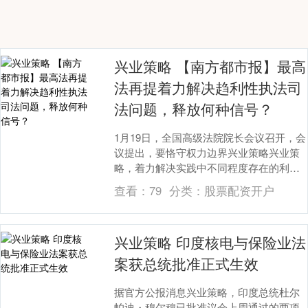
兴业策略 【南方都市报】最高
法再提着力解决趋利性执法司
法问题，释放何种信号？
1月19日，全国高级法院院长会议召开，会
议提出，要恪守权力边界兴业策略兴业策
略，着力解决实践中不同程度存在的利用
行政、刑事手段干预经济纠纷，特别是趋
查看：
79
分类：
股票配资开户
利性和违规异....
兴业策略 印度核电与保险业法
案获总统批准正式生效
据官方公报消息兴业策略，印度总统杜尔
帕迪・穆尔穆已批准议会上周通过的两项