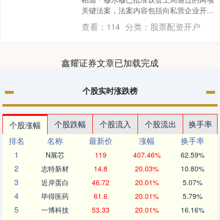
关键法案，法案内容包括向私营企业开放
核电领域兴业策略，以及取消保险业外资
查看：
114
分类：
股票配资开户
投资上限。 总统....
鑫耀证券文章已加载完成
个股实时涨跌榜
个股跌幅
个股流入
个股流出
换手率
个股涨幅
排名
名称
最新价
涨幅
换手率
1
N展芯
119
407.46%
62.59%
2
志特新材
14.8
20.03%
10.80%
3
近岸蛋白
46.72
20.01%
5.07%
4
毕得医药
61.6
20.01%
5.79%
5
一博科技
53.33
20.01%
16.16%