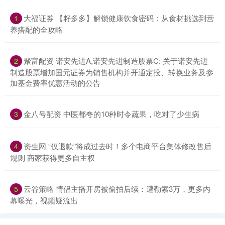
大福证券 【籽多多】解锁健康饮食密码：从食材挑选到营
1
养搭配的全攻略
聚富配资 诺安先进A,诺安先进制造股票C: 关于诺安先进
2
制造股票增加国元证券为销售机构并开通定投、转换业务及参
加基金费率优惠活动的公告
金八号配资 中医都夸的10种时令蔬果，吃对了少生病
3
资生网 “仅退款”将成过去时！多个电商平台集体修改售后
4
规则 商家获得更多自主权
云谷策略 情侣主播开房被偷拍后续：遭勒索3万，更多内
5
幕曝光，视频疑流出