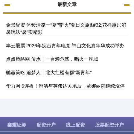
最新文章
金景配资 体验清凉一“夏”带“火”夏日文旅&#32;花样惠民消
暑玩法“暑”实精彩
丰云股票 2026年皖台青年电竞·神山文化嘉年华成功举办
点点策略网 传承｜一台濒危戏，唱火一座城
驰赢策略 追梦人｜北大红楼有群“新青年”
华力网 6连板！澄清与英伟达关系后，蒙娜丽莎继续涨停
鑫耀证券
配资开户
线上配资
股票配资开户