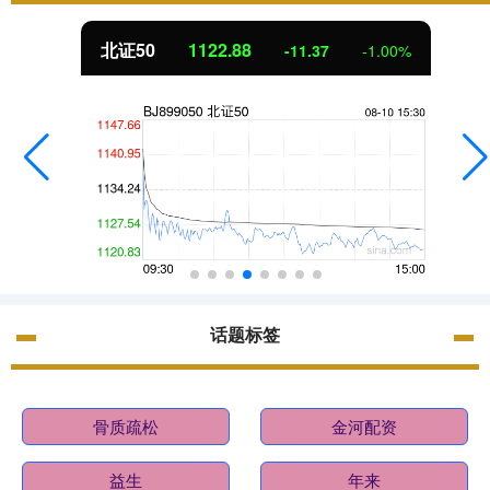
北证50
1122.88
-11.37
-1.00%
话题标签
骨质疏松
金河配资
益生
年来