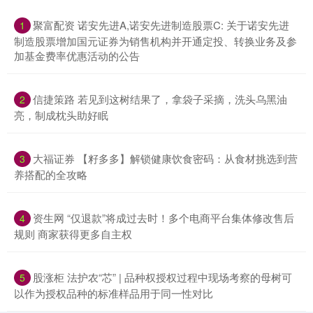
聚富配资 诺安先进A,诺安先进制造股票C: 关于诺安先进
1
制造股票增加国元证券为销售机构并开通定投、转换业务及参
加基金费率优惠活动的公告
信捷策路 若见到这树结果了，拿袋子采摘，洗头乌黑油
2
亮，制成枕头助好眠
大福证券 【籽多多】解锁健康饮食密码：从食材挑选到营
3
养搭配的全攻略
资生网 “仅退款”将成过去时！多个电商平台集体修改售后
4
规则 商家获得更多自主权
股涨柜 法护农“芯” | 品种权授权过程中现场考察的母树可
5
以作为授权品种的标准样品用于同一性对比