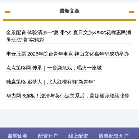
最新文章
金景配资 体验清凉一“夏”带“火”夏日文旅&#32;花样惠民消
暑玩法“暑”实精彩
丰云股票 2026年皖台青年电竞·神山文化嘉年华成功举办
点点策略网 传承｜一台濒危戏，唱火一座城
驰赢策略 追梦人｜北大红楼有群“新青年”
华力网 6连板！澄清与英伟达关系后，蒙娜丽莎继续涨停
鑫耀证券
配资开户
线上配资
股票配资开户