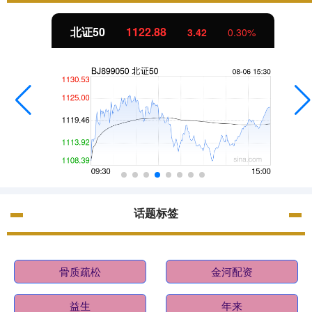
北证50
1122.88
3.42
0.30%
话题标签
骨质疏松
金河配资
益生
年来