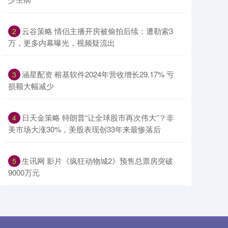
​云谷策略 情侣主播开房被偷拍后续：遭勒索3
2
万，更多内幕曝光，视频疑流出
​涵星配资 榕基软件2024年营收增长29.17% 亏
3
损额大幅减少
​日天金策略 特朗普“让全球股市再次伟大”？非
4
美市场大涨30%，美股表现创33年来最惨落后
​生讯网 影片《疯狂动物城2》预售总票房突破
5
9000万元