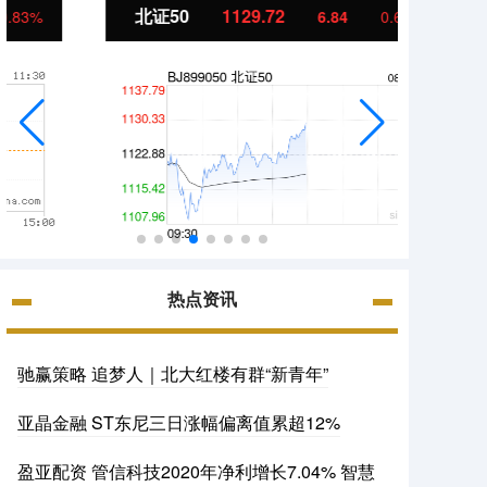
北证50
1129.72
创业
6.84
0.61%
热点资讯
驰赢策略 追梦人｜北大红楼有群“新青年”
亚晶金融 ST东尼三日涨幅偏离值累超12%
盈亚配资 管信科技2020年净利增长7.04% 智慧