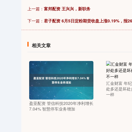
51
深证成指
14295.08
19.16
0.49%
184.96
上一篇：
富邦配资 王兴兴，新职务
下一篇：
君子配资 6月5日淀粉期货收盘上涨0.19%，报26
相关文章
汇金财富 年
处多还是坏处
一样
盈亚配资 管信科技2020年净利增长
7.04% 智慧停车业务增加