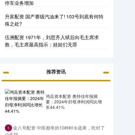
停车业务增加
升富配资 国产赛级汽油来了! 103号到底有何特
殊之处?
伍洲配资 1971年，刘思齐入狱后向毛主席求
救，毛主席最高指示：娃娃们无罪
推荐资讯
鸿岳资本配资 奥特佳年报摘
要：2024年归母净利润同比增
长44.41%
​金八号配资 中医都夸的10种时令蔬果，吃对了
1
少生病