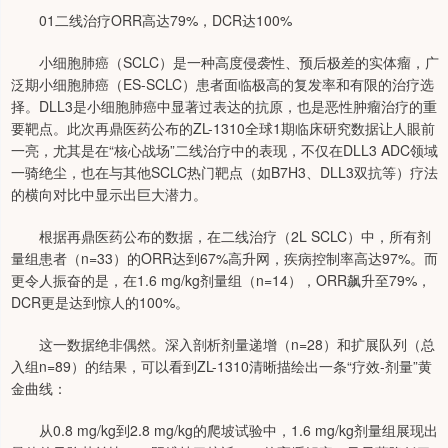
01二线治疗ORR高达79%，DCR达100%
小细胞肺癌（SCLC）是一种高度侵袭性、预后极差的实体瘤，广
泛期小细胞肺癌（ES-SCLC）患者面临极高的复发率和有限的治疗选
择。DLL3是小细胞肺癌中显著过表达的抗原，也是恶性肿瘤治疗的重
要靶点。此次再鼎医药公布的ZL-1310全球1期临床研究数据让人眼前
一亮，尤其是在“核心战场”二线治疗中的表现，不仅在DLL3 ADC领域
一骑绝尘，也在与其他SCLC热门靶点（如B7H3、DLL3双抗等）疗法
的横向对比中显示出巨大潜力。
根据再鼎医药公布的数据，在二线治疗（2L SCLC）中，所有剂
量组患者（n=33）的ORR达到67%高升网，疾病控制率高达97%。而
更令人振奋的是，在1.6 mg/kg剂量组（n=14），ORR飙升至79%，
DCR更是达到惊人的100%。
这一数据绝非偶然。深入剖析剂量递增（n=28）和扩展队列（总
入组n=89）的结果，可以看到ZL-1310清晰描绘出一条“疗效-剂量”黄
金曲线：
从0.8 mg/kg到2.8 mg/kg的爬坡试验中，1.6 mg/kg剂量组展现出