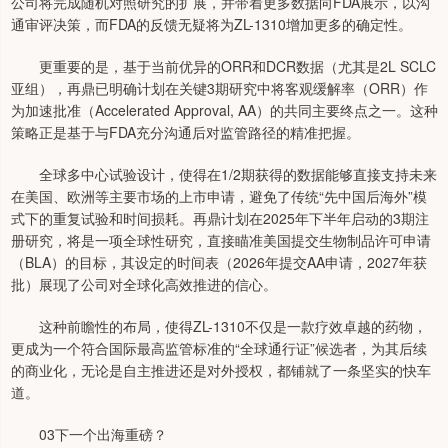
公司将完成随机对照研究的扩展，并带着更多数据向FDA展示，以沟
通审评决策，而FDA的反馈无疑将为ZL-1310增加更多的确定性。
更重要的是，基于当前优异的ORR和DCR数据（尤其是2L SCLC
亚组），再鼎已明确计划在关键3期研究中将客观缓解率（ORR）作
为加速批准（Accelerated Approval, AA）的共同主要终点之一。这种
策略正是基于与FDA充分沟通后对监管路径的精准把握。
全球多中心试验设计，使得在1/2期获得的数据能够直接支持未来
在美国、欧洲等主要市场的上市申请，避免了传统“先中国后海外”模
式下的重复试验和时间损耗。再鼎计划在2025年下半年启动的3期注
册研究，将是一项全球性研究，直接瞄准美国提交生物制品许可申请
（BLA）的目标，其设定的时间表（2026年提交AA申请，2027年获
批）展现了公司对全球化高效推进的信心。
这种前瞻性的布局，使得ZL-1310不仅是一款疗效卓越的药物，
更成为一个符合国际最高监管标准的“全球通行证”候选者，为其后续
的商业化，无论是自主推进还是对外授权，都铺就了一条坚实的快车
道。
03下一个出海重磅？