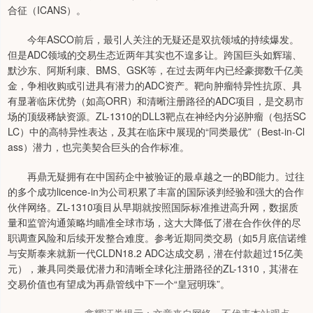
合征（ICANS）。
今年ASCO前后，最引人关注的无疑还是双抗领域的持续爆发。
但是ADC领域的交易生态近两年其实也不遑多让。跨国巨头如辉瑞、
默沙东、阿斯利康、BMS、GSK等，在过去两年内已经豪掷数千亿美
金，争相收购或引进具有潜力的ADC资产。靶向肿瘤特异性抗原、具
有显著临床优势（如高ORR）和清晰注册路径的ADC项目，是交易市
场的顶级稀缺资源。ZL-1310的DLL3靶点在神经内分泌肿瘤（包括SC
LC）中的高特异性表达，及其在临床中展现的“同类最优”（Best-in-Cl
ass）潜力，也完美契合巨头的合作标准。
再鼎无疑拥有在中国药企中被验证的最卓越之一的BD能力。过往
的多个成功licence-in为公司积累了丰富的国际谈判经验和强大的合作
伙伴网络。ZL-1310项目从早期就按照国际标准推进高升网，数据质
量和监管沟通策略均瞄准全球市场，这大大降低了潜在合作伙伴的尽
职调查风险和后续开发整合难度。参考近期同类交易（如5月底信诺维
与安斯泰来就新一代CLDN18.2 ADC达成交易，潜在付款超过15亿美
元），兼具同类最优潜力和清晰全球化注册路径的ZL-1310，其潜在
交易价值也有望成为再鼎管线中下一个“皇冠明珠”。