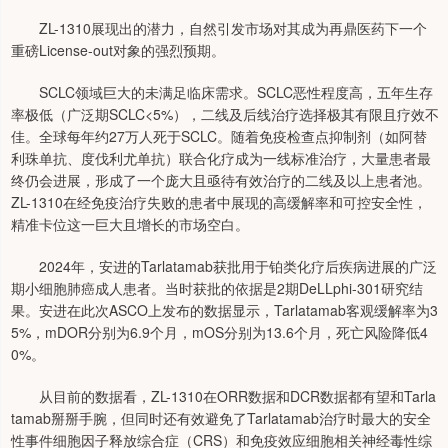
ZL-1310展现出的潜力，自然引发市场对其成为再鼎医药下一个
重磅License-out对象的强烈预期。
SCLC领域巨大的未满足临床需求。SCLC恶性程度高，五年生存
率极低（广泛期SCLC<5%），二线及后线治疗选择极其有限且疗效不
佳。全球每年约27万人死于SCLC。随着免疫检查点抑制剂（如阿替
利珠单抗、度伐利尤单抗）联合化疗成为一线标准治疗，大量患者最
终仍会进展，形成了一个庞大且亟待有效治疗的二线及以上患者池。
ZL-1310在经免疫治疗失败的患者中展现的高缓解率和可控安全性，
精准卡位这一巨大且增长的市场空白。
2024年，安进的Tarlatamab获批用于铂类化疗后疾病进展的广泛
期小细胞肺癌成人患者。当时获批的依据是2期DeLLphi-301研究结
果。安进在此次ASCO上发布的数据显示，Tarlatamab客观缓解率为3
5%，mDOR分别为6.9个月，mOS分别为13.6个月，死亡风险降低4
0%。
从目前的数据看，ZL-1310在ORR数据和DCR数据都有望和Tarla
tamab掰掰手腕，但同时还有效避免了Tarlatamab治疗时最大的安全
性事件细胞因子释放综合症（CRS）和免疫效应细胞相关神经毒性综