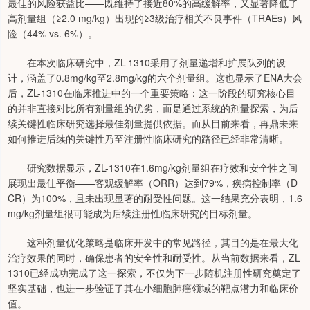
最佳的风险获益比——既维持了接近80%的高缓解率，又显著降低了
高剂量组（≥2.0 mg/kg）出现的≥3级治疗相关不良事件（TRAEs）风
险（44% vs. 6%）。
在本次临床研究中，ZL-1310采用了剂量递增和扩展队列的设
计，涵盖了0.8mg/kg至2.8mg/kg的六个剂量组。这也显示了ENA大会
后，ZL-1310在临床推进中的一个重要策略：这一阶段的研究核心目
的并非直接对比所有剂量组的优劣，而是通过系统的剂量探索，为后
续关键性临床研究选择最佳剂量提供依据。而从目前来看，再鼎未来
如何推进后续的关键性乃至注册性临床研究的路径已经非常清晰。
研究数据显示，ZL-1310在1.6mg/kg剂量组在疗效和安全性之间
展现出最佳平衡——客观缓解率（ORR）达到79%，疾病控制率（D
CR）为100%，且未出现显著的耐受性问题。这一结果充分表明，1.6
mg/kg剂量组很可能成为后续注册性临床研究的目标剂量。
这种剂量优化策略是临床开发中的常见路径，其目的是在最大化
治疗效果的同时，确保患者的安全性和耐受性。从当前数据来看，ZL-
1310已经成功完成了这一探索，不仅为下一步随机注册性研究奠定了
坚实基础，也进一步验证了其在小细胞肺癌领域的靶点潜力和临床价
值。