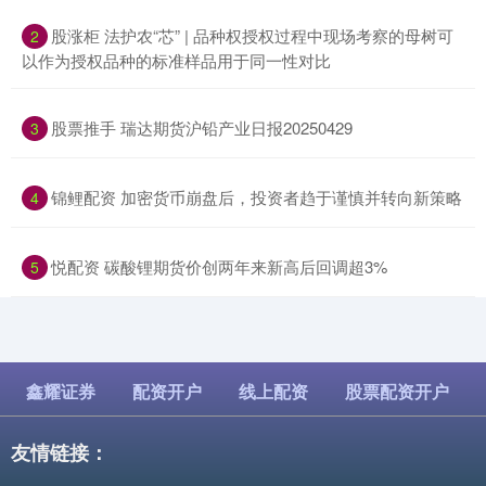
​股涨柜 法护农“芯” | 品种权授权过程中现场考察的母树可
2
以作为授权品种的标准样品用于同一性对比
​股票推手 瑞达期货沪铅产业日报20250429
3
​锦鲤配资 加密货币崩盘后，投资者趋于谨慎并转向新策略
4
​悦配资 碳酸锂期货价创两年来新高后回调超3%
5
鑫耀证券
配资开户
线上配资
股票配资开户
友情链接：