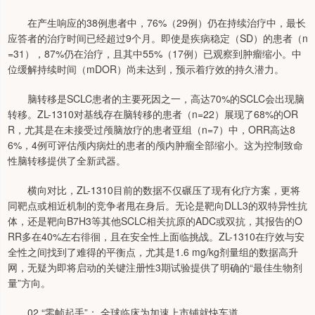
在产生响应的38例患者中，76%（29例）仍在持续治疗中，最长
应答者的治疗时间已经超过9个月。即使是疾病稳定（SD）的患者（n
=31），87%仍在治疗，且其中55%（17例）已观察到肿瘤缩小。中
位缓解持续时间（mDOR）尚未达到，预示着疗效的持久潜力。
脑转移是SCLC患者的主要死因之一，高达70%的SCLC会出现脑
转移。ZL-1310对基线存在脑转移的患者（n=22）展现了68%的OR
R，尤其是在未接受过颅脑放疗的患者亚组（n=7）中，ORR高达8
6%，4例可评估颅内病灶的患者的颅内肿瘤全部缩小。这为控制致命
性脑转移提供了全新武器。
横向对比，ZL-1310目前的数据不仅碾压了现有化疗方案，更将
同靶点或相近机制的竞争者甩在身后。无论是靶向DLL3的双特异性抗
体，还是靶向B7H3等其他SCLC相关抗原的ADC或双抗，其报告的O
RR多在40%左右徘徊，且在安全性上面临挑战。ZL-1310在疗效与安
全性之间找到了难得的平衡点，尤其是1.6 mg/kg剂量组的数据高升
网，无疑为即将启动的关键注册性3期试验提供了明确的“最佳生物剂
量”方向。
02 “零帧起手”： 全球临床为加速上市铺就快车道