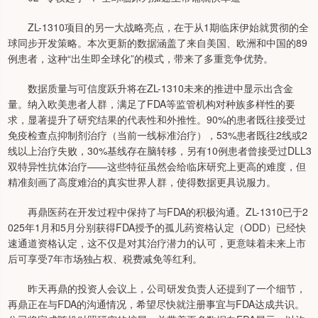
ZL-1310项目的另一大战略亮点，在于从1期临床伊始就贯彻的全
球同步开发策略。本次更新的数据涵盖了来自美国、欧洲和中国的89
例患者，这种“出生即全球化”的模式，带来了多重竞争优势。
数据质量与可信度跃升将在ZL-1310未来的推进中显示出含金
量。纳入欧美患者人群，满足了FDA等监管机构对种族多样性的要
求，显著提升了研究结果的代表性和外推性。90%的患者既往接受过
免疫检查点抑制剂治疗（当前一线标准治疗），53%患者既往2线或2
线以上治疗失败，30%基线存在脑转移，另有10例患者曾接受过DLL3
双特异性抗体治疗——这些特征虽然会给临床研究上更高的难度，但
精准刻画了高度难治的真实世界人群，使得数据更具说服力。
再鼎医药在开发过程中保持了与FDA的积极沟通。ZL-1310已于2
025年1月和5月分别获得FDA授予的孤儿药资格认定（ODD）已经快
速通道资格认定，这不仅是对其治疗潜力的认可，更意味着未来上市
后可享受7年市场独占权、税费减免等红利。
昨天再鼎的投资人会议上，公司研发负责人还提到了一个细节，
再鼎正在与FDA的沟通情况，希望尽快就注册事宜与FDA达成共识。