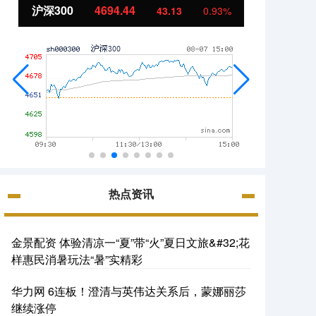
北证50
1134.24
创业
11.37
1.01%
热点资讯
金景配资 体验清凉一“夏”带“火”夏日文旅&#32;花
样惠民消暑玩法“暑”实精彩
华力网 6连板！澄清与英伟达关系后，蒙娜丽莎
继续涨停