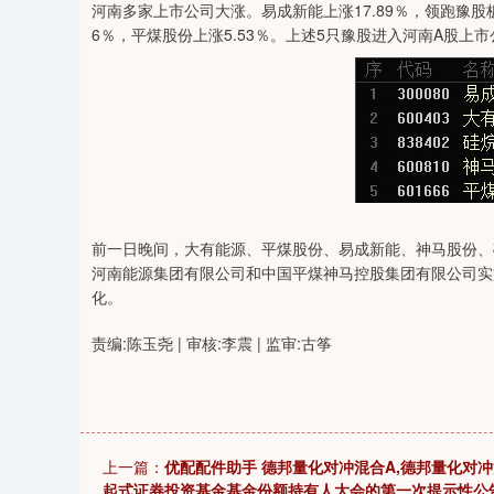
河南多家上市公司大涨。易成新能上涨17.89％，领跑豫股
04
深证成指
14311.01
39.68
1.02%
200.89
6％，平煤股份上涨5.53％。上述5只豫股进入河南A股上市
前一日晚间，大有能源、平煤股份、易成新能、神马股份、
河南能源集团有限公司和中国平煤神马控股集团有限公司实
化。
责编:陈玉尧 | 审核:李震 | 监审:古筝
上一篇：
优配配件助手 德邦量化对冲混合A,德邦量化对
起式证券投资基金基金份额持有人大会的第一次提示性公