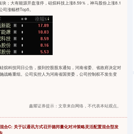
板块；大有能源开盘涨停，硅烷科技上涨8.59％，神马股份上涨8.1
沪深300
4694.44
1.42%
43.13
0.93%
公司涨幅榜Top5。
硅烷科技同日公告，接到控股股东通知，河南省委、省政府决定对
施战略重组。公司实控人为河南省国资委，公司控制权不发生变
鑫耀证券提示：文章来自网络，不代表本站观点。
冲混合C: 关于以通讯方式召开德邦量化对冲策略灵活配置混合型发
告