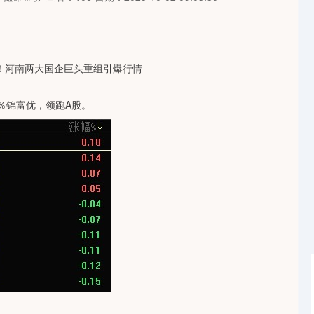
8％锦富优，领跑A股。