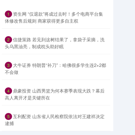
​资生网 “仅退款”将成过去时！多个电商平台集
1
体修改售后规则 商家获得更多自主权
​信捷策路 若见到这树结果了，拿袋子采摘，洗
2
头乌黑油亮，制成枕头助好眠
​大牛证券 特朗普“补刀”：哈佛很多学生连2+2都
3
不会做
​鼎豪投资 山西男篮为何本赛季表现大跌？幕后
4
高人离开才是关键所在
​互利配资 山东省人民检察院依法对王建祥决定
5
逮捕