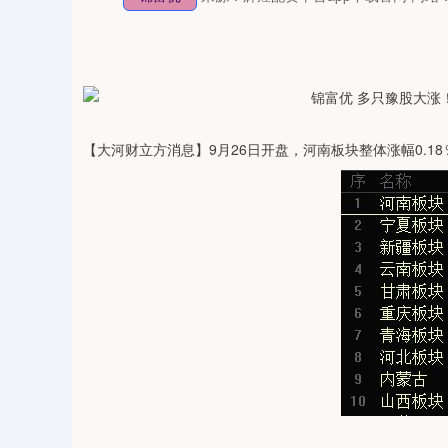
【大河财立方消息】9月26日开盘，河南板块整体涨幅0.1