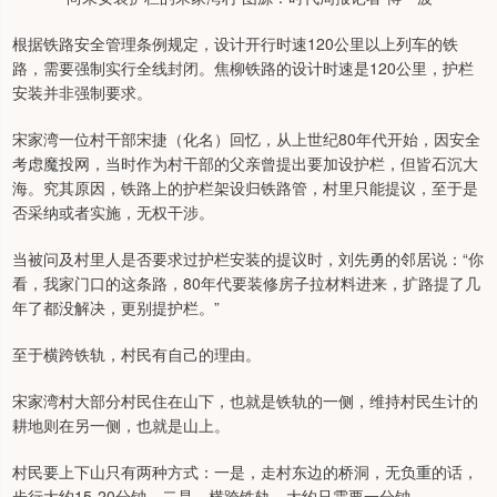
根据铁路安全管理条例规定，设计开行时速120公里以上列车的铁
路，需要强制实行全线封闭。焦柳铁路的设计时速是120公里，护栏
安装并非强制要求。
宋家湾一位村干部宋捷（化名）回忆，从上世纪80年代开始，因安全
考虑魔投网，当时作为村干部的父亲曾提出要加设护栏，但皆石沉大
海。究其原因，铁路上的护栏架设归铁路管，村里只能提议，至于是
否采纳或者实施，无权干涉。
当被问及村里人是否要求过护栏安装的提议时，刘先勇的邻居说：“你
看，我家门口的这条路，80年代要装修房子拉材料进来，扩路提了几
年了都没解决，更别提护栏。”
至于横跨铁轨，村民有自己的理由。
宋家湾村大部分村民住在山下，也就是铁轨的一侧，维持村民生计的
耕地则在另一侧，也就是山上。
村民要上下山只有两种方式：一是，走村东边的桥洞，无负重的话，
步行大约15-20分钟。二是，横跨铁轨，大约只需要一分钟。