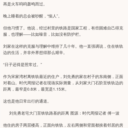
再是火车呜呜轰鸣而过。
晚上睡着的总会被吵醒，“恼人”。
但他习惯了。他说，经过村里的铁路是国家工程，有些困难自己得克
服，也理解——比如噪音，比如没有防护栏。
刘家在这样的克服与理解中维持了几十年。他一直强调说，住在铁轨
边的生活，并非外界想得那么艰辛。
“日子还得是照常过。”
作为宋家湾村离铁轨最近的住户，刘先勇的家在村子的东南侧，正面
对着山。时代周报记者在现场实际测量，从刘家大门石阶至铁轨边的
距离，最窄是0.8米，最宽是1.15米。
这也是他日常出行的通道。
刘先勇老宅大门至铁轨路基的距离 图源：时代周报记者 傅一波
他住的房子两层楼高，正面向铁轨，左右两侧和背面都挨着邻居的房