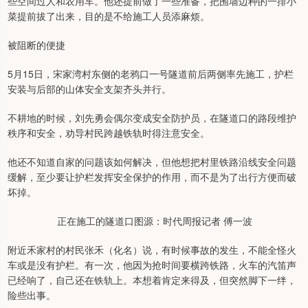
些空间过人和农用车。他还提前做了一些准备，把围墙边种的一排小
菜提前拔了出来，目的是不给施工人员添麻烦。
被阻断的便捷
5月15日，宋家湾村东侧的老鸦口一号隧道前后两侧率先施工，护栏
安装与后部的山体安全支架齐头并行。
不耕地的时候，刘先勇会偶尔变成安全防护员，在隧道口的路段维护
秩序和安全，劝导村民跨越铁轨时得注意安全。
他还不知道自家的问题该如何解决，但他想把村里铁路沿线安全问题
缓解，至少要让护栏发挥安全保护的作用，而不是为了出行方便而破
坏掉。
正在施工的隧道口图源：时代周报记者 傅一波
附近禾家村的村民张禾（化名）说，有时候事故的发生，不能全怪火
车或是没有护栏。有一次，他因为抢时间要横跨铁路，火车的汽笛声
已经响了，自己还在铁轨上。本想着肯定来得及，但突然脚下一绊，
险些出事。