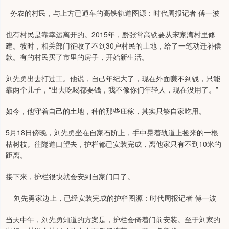
务农的村民，与上方已通车的高铁轨道图源：时代周报记者 傅一波
也有村民是靠幸运离开的。2015年，黔张常高铁要从宋家湾村里修
建。彼时，相关部门征收了不到30户村民的土地，给了一笔动迁补偿
款。有的村民买了市里的房子，开始新生活。
刘先勇出去打过工。他说，自己年纪大了，现在外面赚不到钱，只能
靠两个儿子，“出去吃喝都要钱，我不像你们年轻人，现在没用了。”
如今，他守着自己的土地，种的那些庄稼，其实只够自家吃用。
5月18日傍晚，刘先勇坐在自家石阶上，手中晃着轨道上捡来的一根
枯树枝。往隧道口望去，护栏都已安装完成，离他家只有不到10米的
距离。
接下来，护栏很快就会安到自家门口了。
刘先勇家边上，已经安装完成的护栏图源：时代周报记者 傅一波
当天中午，刘先勇知道的方案是，护栏会倚着门前安装。至于刘家的