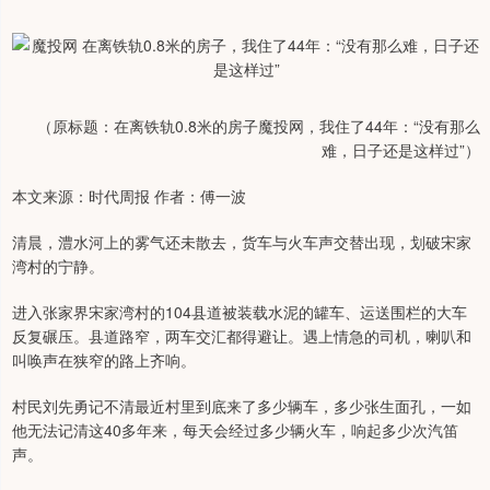
（原标题：在离铁轨0.8米的房子魔投网，我住了44年：“没有那么
难，日子还是这样过”）
本文来源：时代周报 作者：傅一波
清晨，澧水河上的雾气还未散去，货车与火车声交替出现，划破宋家
湾村的宁静。
进入张家界宋家湾村的104县道被装载水泥的罐车、运送围栏的大车
反复碾压。县道路窄，两车交汇都得避让。遇上情急的司机，喇叭和
叫唤声在狭窄的路上齐响。
村民刘先勇记不清最近村里到底来了多少辆车，多少张生面孔，一如
他无法记清这40多年来，每天会经过多少辆火车，响起多少次汽笛
声。