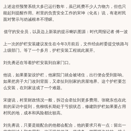
上述这些预警系统大多已运行数年，虽已耗费不少人力物力，但也只
能起到提醒作用。村里的负责安全工作的宋坤（化名）说，有老村民
面对警示与劝诫根本不理睬。
值守的安全员，以及边上新装的提示喇叭图源：时代周报记者 傅一波
上一次的护栏安装建议发生在今年3月前后，文件经由村委提交铁路与
上级部门。等了一个多月，护栏安装工程就此展开。
刘先勇还在等着护栏安装到自家门口。
他说，如果要架设护栏，他家院门就会被堵住，出行便会受到影响。
如果把房子大门改到背面，又牵扯到别家的房屋地界。这个护栏要怎
么安装，在刘家这成了一个难题。
宋捷说，村里财政情况一般，拆迁会牵扯到更多费用。张晓东也在此
前的采访中提到，焦柳线长期处于亏损状态，修建防护栏如果要占用
村民的地，成本和风险都比较高。
刘先勇说，只要是能配合的他都会配合，他的要求只有一点：留出一