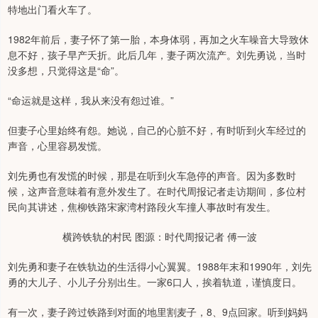
特地出门看火车了。
1982年前后，妻子怀了第一胎，本身体弱，再加之火车噪音大导致休
息不好，孩子早产夭折。此后几年，妻子两次流产。刘先勇说，当时
没多想，只觉得这是“命”。
“命运就是这样，我从来没有怨过谁。”
但妻子心里始终有怨。她说，自己的心脏不好，有时听到火车经过的
声音，心里容易发慌。
刘先勇也有发慌的时候，那是在听到火车急停的声音。因为多数时
候，这声音意味着有意外发生了。在时代周报记者走访期间，多位村
民向其讲述，焦柳铁路宋家湾村路段火车撞人事故时有发生。
横跨铁轨的村民 图源：时代周报记者 傅一波
刘先勇和妻子在铁轨边的生活得小心翼翼。1988年末和1990年，刘先
勇的大儿子、小儿子分别出生。一家6口人，挨着轨道，谨慎度日。
有一次，妻子跨过铁路到对面的地里割麦子，8、9点回家。听到妈妈