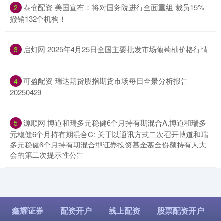
​泰仓配资 美国宣布：将对国务院进行全面重组 裁员15%
2
撤销132个机构！
​启灯网 2025年4月25日全国主要批发市场葡萄柚价格行情
3
​可盈配资 瑞达期货股指期货市场每日全景分析报告
4
20250429
​源顺网 博道和瑞多元稳健6个月持有期混合A,博道和瑞多
5
元稳健6个月持有期混合C: 关于以通讯方式二次召开博道和瑞
多元稳健6个月持有期混合型证券投资基金基金份额持有人大
会的第二次提示性公告
鑫耀证券
配资开户
线上配资
股票配资开户