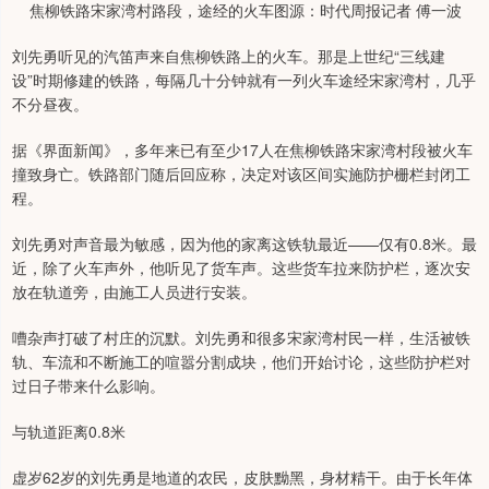
焦柳铁路宋家湾村路段，途经的火车图源：时代周报记者 傅一波
刘先勇听见的汽笛声来自焦柳铁路上的火车。那是上世纪“三线建
设”时期修建的铁路，每隔几十分钟就有一列火车途经宋家湾村，几乎
不分昼夜。
据《界面新闻》，多年来已有至少17人在焦柳铁路宋家湾村段被火车
撞致身亡。铁路部门随后回应称，决定对该区间实施防护栅栏封闭工
程。
刘先勇对声音最为敏感，因为他的家离这铁轨最近——仅有0.8米。最
近，除了火车声外，他听见了货车声。这些货车拉来防护栏，逐次安
放在轨道旁，由施工人员进行安装。
嘈杂声打破了村庄的沉默。刘先勇和很多宋家湾村民一样，生活被铁
轨、车流和不断施工的喧嚣分割成块，他们开始讨论，这些防护栏对
过日子带来什么影响。
与轨道距离0.8米
虚岁62岁的刘先勇是地道的农民，皮肤黝黑，身材精干。由于长年体