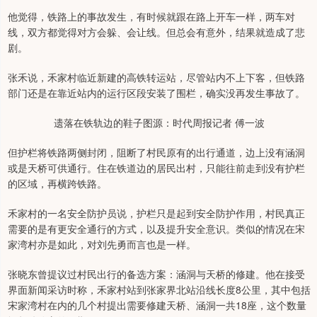
他觉得，铁路上的事故发生，有时候就跟在路上开车一样，两车对
线，双方都觉得对方会躲、会让线。但总会有意外，结果就造成了悲
剧。
张禾说，禾家村临近新建的高铁转运站，尽管站内不上下客，但铁路
部门还是在靠近站内的运行区段安装了围栏，确实没再发生事故了。
遗落在铁轨边的鞋子图源：时代周报记者 傅一波
但护栏将铁路两侧封闭，阻断了村民原有的出行通道，边上没有涵洞
或是天桥可供通行。住在铁道边的居民出村，只能往前走到没有护栏
的区域，再横跨铁路。
禾家村的一名安全防护员说，护栏只是起到安全防护作用，村民真正
需要的是有更安全通行的方式，以及提升安全意识。类似的情况在宋
家湾村亦是如此，对刘先勇而言也是一样。
张晓东曾提议过村民出行的备选方案：涵洞与天桥的修建。他在接受
界面新闻采访时称，禾家村站到张家界北站沿线长度8公里，其中包括
宋家湾村在内的几个村提出需要修建天桥、涵洞一共18座，这个数量