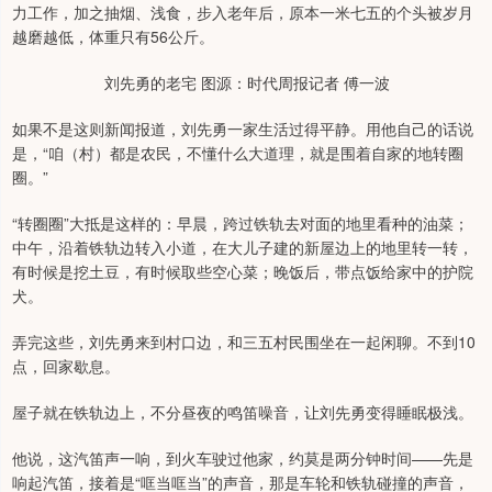
力工作，加之抽烟、浅食，步入老年后，原本一米七五的个头被岁月
越磨越低，体重只有56公斤。
刘先勇的老宅 图源：时代周报记者 傅一波
如果不是这则新闻报道，刘先勇一家生活过得平静。用他自己的话说
是，“咱（村）都是农民，不懂什么大道理，就是围着自家的地转圈
圈。”
“转圈圈”大抵是这样的：早晨，跨过铁轨去对面的地里看种的油菜；
中午，沿着铁轨边转入小道，在大儿子建的新屋边上的地里转一转，
有时候是挖土豆，有时候取些空心菜；晚饭后，带点饭给家中的护院
犬。
弄完这些，刘先勇来到村口边，和三五村民围坐在一起闲聊。不到10
点，回家歇息。
屋子就在铁轨边上，不分昼夜的鸣笛噪音，让刘先勇变得睡眠极浅。
他说，这汽笛声一响，到火车驶过他家，约莫是两分钟时间——先是
响起汽笛，接着是“哐当哐当”的声音，那是车轮和铁轨碰撞的声音，