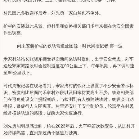
村民因此多数选择后者，刘先勇一家自然也不例外。
护栏的安装就此悬置。但村里和铁路相关部门多年来都在为安全因素
作出调整。
尚未安装护栏的铁轨弯道处图源：时代周报记者 傅一波
禾家村站站长张晓东接受界面新闻采访时提到，出于安全考虑，列车
途经宋家湾路段时会控制速度在90公里上下。每年汛期，再下调时速
至60公里以下。
时代周报记者在现场看到，宋家湾村的铁路上设置了不少安全警示标
识，密度相比后面的禾家村路段以及田家坊要高出不少。铁路相关部
门在弯角处设安全提醒喇叭，当检测到有人横跨铁轨时，喇叭会自动
播报，督促行人立即离开。村里还安排了安全防护员，轮班坐在村民
经常横越轨道的路段，提醒大家快速通行。
刘先勇能明显感觉到，约在2023年后，火车鸣笛次数变多，从进村开
始持续鸣笛，直到穿过两个隧道后驶离。