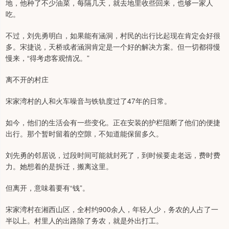
地，他种了不少油菜，每隔几天，就去地里收些回来，也够一家人
吃。
不过，刘先勇明白，如果能有涵洞，村民的出行比起现在肯定会好很
多。宋捷说，天桥或者涵洞肯定是一个好的解决方案。但一切都得慢
慢来，“得考虑客观情况。”
离不开的村庄
宋家湾村的人和火车噪音与铁轨度过了47年的日常。
如今，他们的生活会有一些变化。正在安装的护栏阻断了他们的便捷
出行。那个暂时留着的空隙，不知道能保留多久。
刘先勇的邻居说，过段时间可能就封死了，到时候要走老远，费时费
力。她想着的是拆迁，搬离这里。
但离开，意味着要有“钱”。
宋家湾村在湘西山区，全村约900余人，年轻人少，务农的人占了一
半以上。村里人的出路除了务农，就是外出打工。