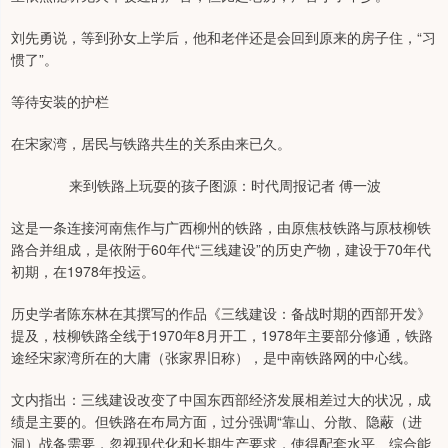
刘先勇说，等到孙女上学后，他和老伴还是会回到原来的房子住，“习
惯了”。
等待安装的护栏
在宋家湾，居民与铁路共生的关系由来已久。
来到铁路上玩耍的孩子图源：时代周报记者 傅一波
这是一条连接河南焦作与广西柳州的铁路，由原焦枝铁路与原枝柳铁
路合并组成，是依附于60年代“三线建设”的历史产物，建设于70年代
初期，在1978年投运。
历史学者陈东林在其撰写的作品《三线建设：备战时期的西部开发》
提及，枝柳铁路全线于1970年8月开工，1978年主要部分修通，铁路
途经宋家湾所在的大庸（张家界旧称），是中南铁路网的中心线。
文内指出：三线建设改变了中国东西部经济发展相差过大的状况，成
绩是主要的。但铁路在布局方面，过分强调“靠山、分散、隐蔽（进
洞）战备需要，忽视现代化和长期生产要求，使得配套水平、综合能