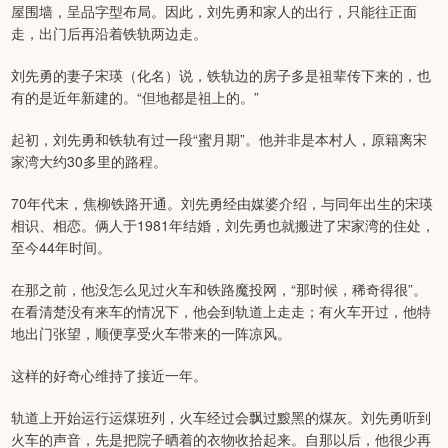
屋围墙，呈品字型布局。因此，刘先勇和家人的出行，只能往正面
走，出门后再沿着铁轨两边走。
刘先勇的妻子宋瑛（化名）说，铁轨边的房子多是祖辈传下来的，也
有的是近年新建的。“但地都是祖上的。”
起初，刘先勇和铁轨有过一段“蜜月期”。他并非是本村人，原籍离宋
家湾大约30多里的路程。
70年代末，焦柳铁路开通。刘先勇经由媒婆介绍，与同年出生的宋瑛
相识、相恋。俩人于1981年结婚，刘先勇也就搬进了宋家湾的住处，
至今44年时间。
在那之前，他没怎么见过火车和铁路魔投网，“那时候，稀奇得很”。
在看清楚没有来车的情况下，他会到轨道上走走；有火车开过，他特
地出门张望，顺便享受火车带来的一阵凉风。
这样的好奇心维持了接近一年。
轨道上开始运行运煤班列，火车经过会飘过黢黑的煤灰。刘先勇听到
火车的声音，先是把院子晒着的衣物收拾起来。自那以后，他很少再