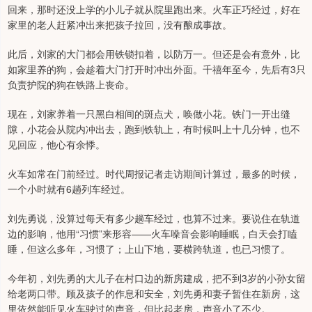
回来，那时还没上学的小儿子就从院里跑出来。火车正巧经过，好在
家里的老人赶紧冲出来把孩子拉回，没有酿成事故。
此后，刘家的大门都会用铁锁扣着，以防万一。但还是会有意外，比
如家里养的狗，会趁着大门打开时冲出外面。千禧年至今，先后有3只
负责护院的狗在铁路上丧命。
现在，刘家养着一只黑白相间的斑点犬，唤做小花。铁门一开出缝
隙，小花会从院内冲出去，跑到铁轨上，有时候叫上十几分钟，也不
见回应，他心有余悸。
火车如常在门前经过。时代周报记者走访期间计算过，最多的时候，
一个小时就有6趟列车经过。
刘先勇说，没算过每天有多少趟车经过，也算不过来。要说住在轨道
边的影响，他用“习惯”来形容——火车噪音会影响睡眠，白天会打瞌
睡，但这么多年，习惯了；上山下地，要横跨轨道，也已习惯了。
今年初，刘先勇的大儿子在村口边的新房建成，把不到3岁的小孙女留
给老两口带。顾及孩子的作息和安全，刘先勇和妻子暂住在新房，这
里依然能听见火车驶过的声音，但比起老房，声音小了不少。