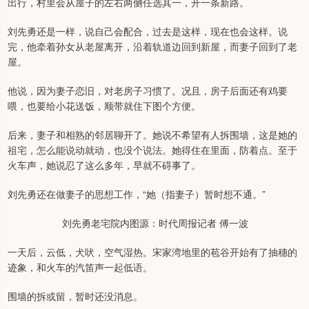
出行，村里会从屋子的左右两侧任选其一，开一条新路。
刘先勇还是一样，说自己会配合，过去是这样，现在也会这样。说
完，他牵着孙女从老屋离开，沿着轨道边回到新屋，而妻子回到了老
屋。
他说，因为妻子恋旧，对老房子习惯了。况且，房子后面还有鸡要
喂，也要给小花送饭，顺带就住下图个方便。
后来，妻子和相熟的邻居聊开了。她说不希望有人拆围墙，这是她的
祖宅，怎么能说动就动，也没个说法。她得住在里面，防着点。至于
火车声，她说忍了这么多年，早就不碍事了。
刘先勇还在做妻子的思想工作，“她（指妻子）暂时想不通。”
刘先勇老宅院内图源：时代周报记者 傅一波
一天后，云低，犬吠，空气湿热。宋家湾地里的苞谷开始有了抽穗的
迹象，和火车的汽笛声一起低语。
围墙的拆或留，暂时还没消息。